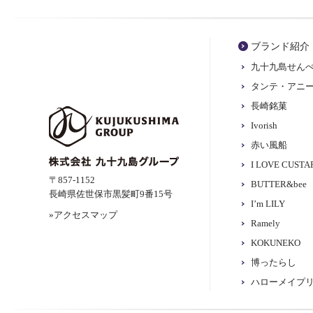
ブランド紹介
九十九島せん
タンテ・アニ
長崎銘菓
Ivorish
赤い風船
I LOVE CUST
〒857-1152
BUTTER&bee
長崎県佐世保市黒髪町9番15号
I’m LILY
»アクセスマップ
Ramely
KOKUNEKO
博ったらし
ハローメイプ