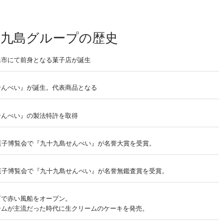
十九島グループの歴史
保市にて前身となる菓子店が誕生
せんぺい』が誕生。代表商品となる
せんぺい』の製法特許を取得
菓子博覧会で『九十九島せんぺい』が名誉大賞を受賞。
菓子博覧会で『九十九島せんぺい』が名誉無鑑査賞を受賞。
町で赤い風船をオープン。
ームが主流だった時代に生クリームのケーキを発売。