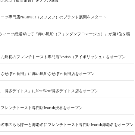
nd Gold（最高金賞）をダブル受賞
ーツ専門店NeufNeuf（ヌフヌフ）のブランド展開をスタート
スウィーツ総選挙にて『赤い風船（フォンダンフロマージュ）』が第1位を獲
九州初のフレンチトースト専門店Ivorish（アイボリッシュ）をオープン
「させぼ五番街」に赤い風船させぼ五番街店をオープン
「博多デイトス」にNeufNeuf博多デイトス店をオープン
フレンチトースト専門店Ivorish渋谷をオープン
名市のららぽーと海老名にフレンチトースト専門店Ivorish海老名をオープン