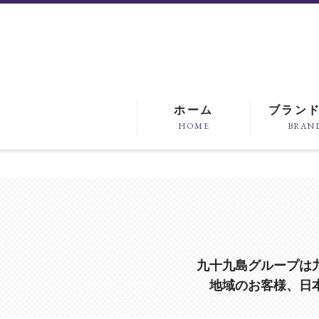
ホーム
ブラン
HOME
BRAN
九十九島グループは
地域のお客様、日