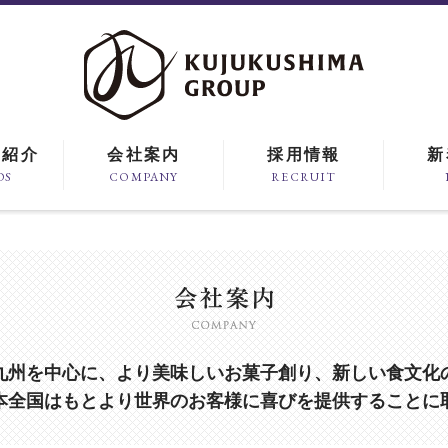
ド紹介
会社案内
採用情報
新
DS
COMPANY
RECRUIT
九州を中心に、より美味しいお菓子創り、新しい食文化
本全国はもとより世界のお客様に喜びを提供することに