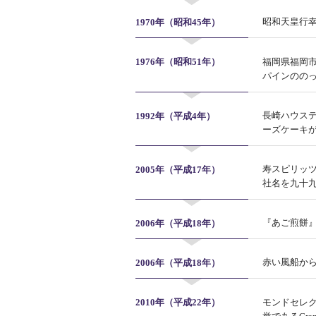
昭和天皇行
1970年（昭和45年）
福岡県福岡
1976年（昭和51年）
パインのの
長崎ハウス
1992年（平成4年）
ーズケーキ
寿スピリッ
2005年（平成17年）
社名を九十
『あご煎餅
2006年（平成18年）
赤い風船か
2006年（平成18年）
モンドセレク
2010年（平成22年）