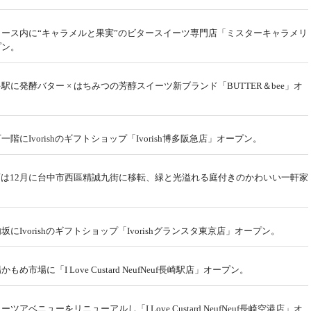
ース内に“キャラメルと果実”のビタースイーツ専門店「ミスターキャラメリ
プン。
駅に発酵バター × はちみつの芳醇スイーツ新ブランド「BUTTER＆bee」オ
階にIvorishのギフトショップ「Ivorish博多阪急店」オープン。
h台中店は12月に台中市西區精誠九街に移転、緑と光溢れる庭付きのかわいい一軒家
にIvorishのギフトショップ「Ivorishグランスタ東京店」オープン。
め市場に「I Love Custard NeufNeuf長崎駅店」オープン。
ツアベニューをリニューアルし「I Love Custard NeufNeuf長崎空港店」オ