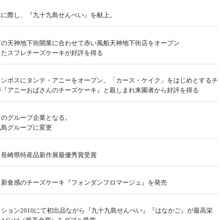
幸に際し、『九十九島せんぺい』を献上。
市の天神地下街開業に合わせて赤い風船天神地下街店をオープン
ったスフレチーズケーキが好評を得る
テンボスにタンテ・アニーをオープン。「カース・ケイク」をはじめとするチ
が『アニーおばさんのチーズケーキ』と親しまれ来園者から好評を得る
ツのグループ企業となる。
九島グループに変更
』長崎県特産品新作展最優秀賞受賞
ら新食感のチーズケーキ『フォンダンフロマージュ』を発売
ション2010にて初出品ながら『九十九島せんぺい』『はなかご』が最高栄