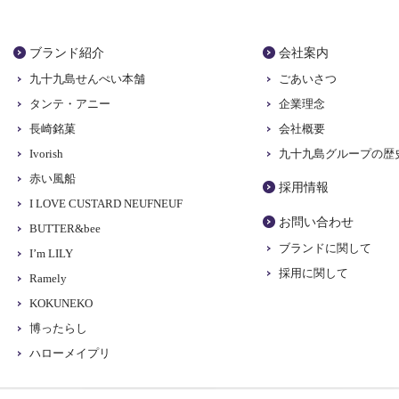
ブランド紹介
会社案内
九十九島せんぺい本舗
ごあいさつ
タンテ・アニー
企業理念
長崎銘菓
会社概要
Ivorish
九十九島グループの歴
赤い風船
採用情報
I LOVE CUSTARD NEUFNEUF
お問い合わせ
BUTTER&bee
ブランドに関して
I’m LILY
採用に関して
Ramely
KOKUNEKO
博ったらし
ハローメイプリ