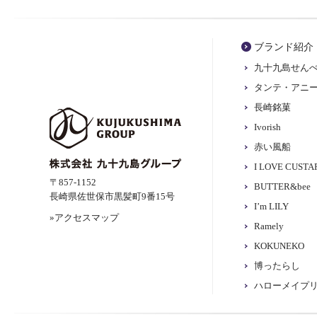
ブランド紹介
九十九島せん
タンテ・アニ
長崎銘菓
Ivorish
赤い風船
I LOVE CUST
〒857-1152
BUTTER&bee
長崎県佐世保市黒髪町9番15号
I’m LILY
»アクセスマップ
Ramely
KOKUNEKO
博ったらし
ハローメイプ