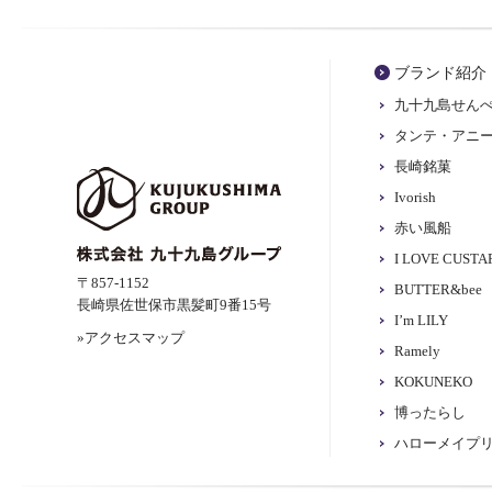
ブランド紹介
九十九島せん
タンテ・アニ
長崎銘菓
Ivorish
赤い風船
I LOVE CUST
〒857-1152
BUTTER&bee
長崎県佐世保市黒髪町9番15号
I’m LILY
»アクセスマップ
Ramely
KOKUNEKO
博ったらし
ハローメイプ