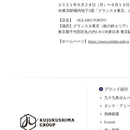
２０２１年６月２８日（月）〜９月１９日
JR東京駅構内地下1階「グランスタ東京」
【店名】 OGLABO TOKYO
【場所】グランスタ東京（銀の鈴エリア）
東京都千代田区丸の内1-9-1JR東日本 
【ホームページ】
https://www.oglabo.tokyo
ブランド紹介
九十九島せん
タンテ・アニ
長崎銘菓
Ivorish