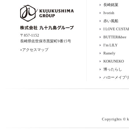
長崎銘菓
Ivorish
赤い風船
I LOVE CUST
〒857-1152
BUTTER&bee
長崎県佐世保市黒髪町9番15号
I’m LILY
»アクセスマップ
Ramely
KOKUNEKO
博ったらし
ハローメイプ
Copyrights © k