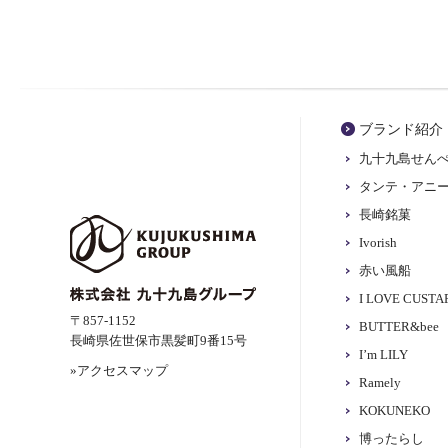
ブランド紹介
九十九島せん
タンテ・アニ
長崎銘菓
Ivorish
赤い風船
I LOVE CUST
〒857-1152
BUTTER&bee
長崎県佐世保市黒髪町9番15号
I’m LILY
»アクセスマップ
Ramely
KOKUNEKO
博ったらし