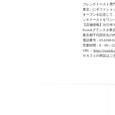
フレンチトースト専門店
東京」にギフトショ
オープンを記念して
ンチトーストをワン
【店舗情報】2022年
Ivorishグランスタ東
東京都千代田区丸の内1
電話番号：03-6268-0
営業時間：8：00～2
URL：
https://ivorish
※カフェの併設はご