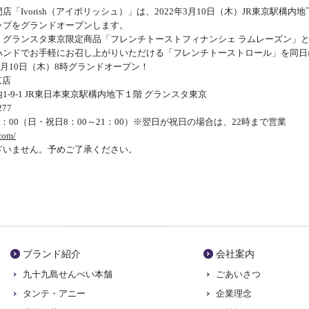
「Ivorish（アイボリッシュ）」は、2022年3月10日（木）JR東京駅構
ップをグランドオープンします。
、グランスタ東京限定商品「フレンチトーストフィナンシェ ラムレーズン」
ハンドでお手軽にお召し上がりいただける「フレンチトーストロール」を同日
3月10日（木）8時グランドオープン！
京店
-9-1 JR東日本東京駅構内地下１階 グランスタ東京
277
2：00（日・祝日8：00～21：00）※翌日が祝日の場合は、22時まで営業
.com/
ざいません。予めご了承ください。
ブランド紹介
会社案内
九十九島せんぺい本舗
ごあいさつ
タンテ・アニー
企業理念