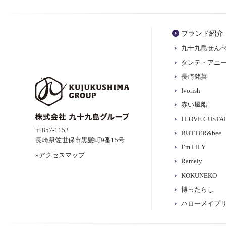
ブランド紹介
九十九島せん
タンテ・アニ
長崎銘菓
Ivorish
赤い風船
I LOVE CUST
〒857-1152
BUTTER&bee
長崎県佐世保市黒髪町9番15号
I’m LILY
»アクセスマップ
Ramely
KOKUNEKO
博ったらし
ハローメイプ