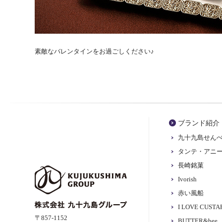
素敵なバレンタインをお過ごしください♪
ブランド紹介
九十九島せん
タンテ・アニ
長崎銘菓
Ivorish
赤い風船
I LOVE CUST
〒857-1152
BUTTER&bee