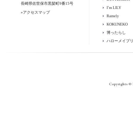
長崎県佐世保市黒髪町9番15号
I’m LILY
»アクセスマップ
Ramely
KOKUNEKO
博ったらし
ハローメイプ
Copyrights © 