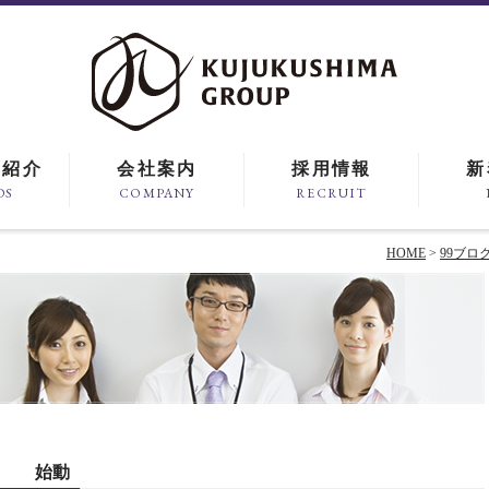
ド紹介
会社案内
採用情報
新
DS
COMPANY
RECRUIT
HOME
>
99ブロ
」 始動