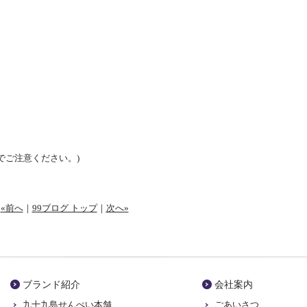
でご注意ください。)
«前へ
｜
99ブログ トップ
｜
次へ»
ブランド紹介
会社案内
九十九島せんぺい本舗
ごあいさつ