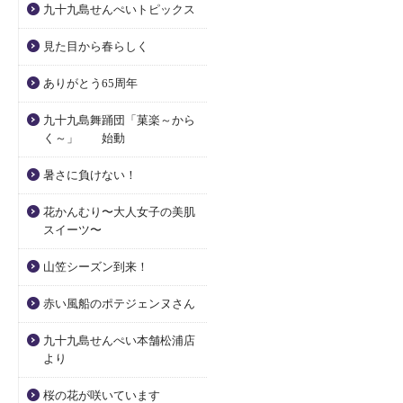
九十九島せんぺいトピックス
見た目から春らしく
ありがとう65周年
九十九島舞踊団「菓楽～から
く～」 始動
暑さに負けない！
花かんむり〜大人女子の美肌
スイーツ〜
山笠シーズン到来！
赤い風船のポテジェンヌさん
九十九島せんぺい本舗松浦店
より
桜の花が咲いています