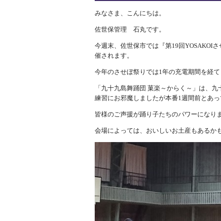
みなさま、こんにちは。
佐世保管理 石丸です。
今週末、佐世保市では『第19回YOSAKOIさ
催されます。
今年のさせぼ祭りでは1年の充電期間を経て
「九十九島舞踊団 菓楽～からく～」は、
練習にお邪魔しましたが本番1週間前とあっ
皆様のご声援が踊り子たちのパワーになり
会場によっては、おいしいお土産もあるか