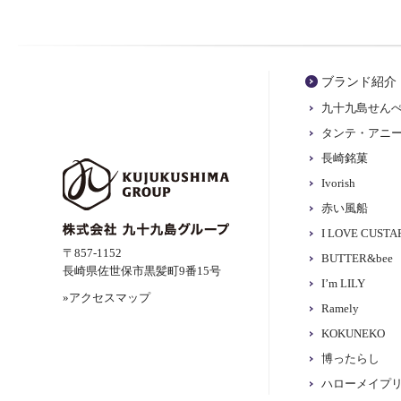
ブランド紹介
九十九島せん
タンテ・アニ
長崎銘菓
Ivorish
赤い風船
I LOVE CUST
〒857-1152
BUTTER&bee
長崎県佐世保市黒髪町9番15号
I’m LILY
»アクセスマップ
Ramely
KOKUNEKO
博ったらし
ハローメイプ