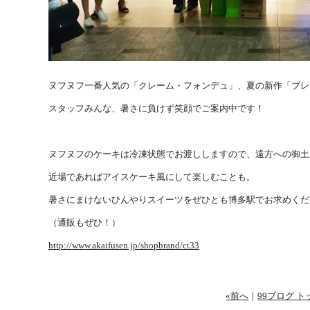
ヌフヌフ一番人気の「クレーム・フォンデュ」、夏の新作「プレ
スタッフみんな、暑さに負けず笑顔でご案内中です！
ヌフヌフのケーキは冷凍状態でお渡ししますので、遠方への御土
近場であればアイスケーキ風にして楽しむことも。
暑さにまけないひんやりスイーツをぜひとも博多駅でお求めくだ
（通販もぜひ！）
http://www.akaifusen.jp/shopbrand/ct33
«前へ
｜
99ブログ ト