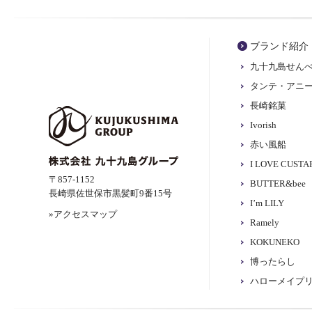
ブランド紹介
九十九島せん
タンテ・アニ
長崎銘菓
Ivorish
赤い風船
I LOVE CUST
〒857-1152
BUTTER&bee
長崎県佐世保市黒髪町9番15号
I’m LILY
»アクセスマップ
Ramely
KOKUNEKO
博ったらし
ハローメイプ