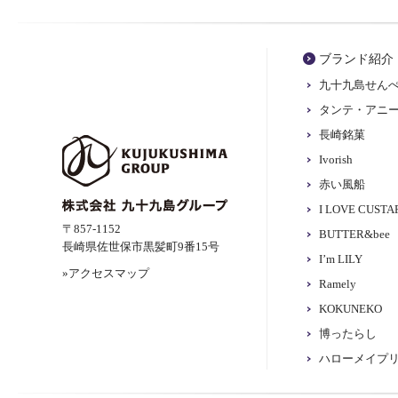
ブランド紹介
九十九島せん
タンテ・アニ
長崎銘菓
Ivorish
赤い風船
I LOVE CUST
〒857-1152
BUTTER&bee
長崎県佐世保市黒髪町9番15号
I’m LILY
»アクセスマップ
Ramely
KOKUNEKO
博ったらし
ハローメイプ