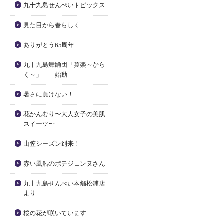
九十九島せんぺいトピックス
見た目から春らしく
ありがとう65周年
九十九島舞踊団「菓楽～から
く～」 始動
暑さに負けない！
花かんむり〜大人女子の美肌
スイーツ〜
山笠シーズン到来！
赤い風船のポテジェンヌさん
九十九島せんぺい本舗松浦店
より
桜の花が咲いています