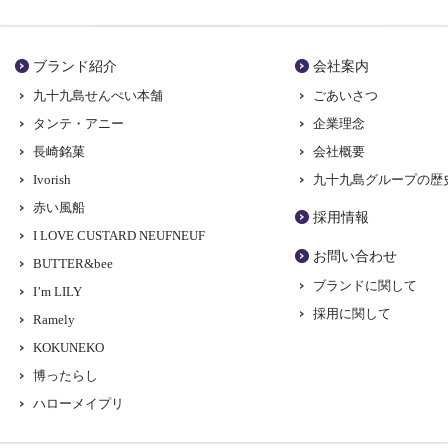
ブランド紹介
会社案内
九十九島せんぺい本舗
ごあいさつ
タンテ・アニー
企業理念
長崎銘菓
会社概要
Ivorish
九十九島グループの歴
赤い風船
採用情報
I LOVE CUSTARD NEUFNEUF
お問い合わせ
BUTTER&bee
ブランドに関して
I’m LILY
採用に関して
Ramely
KOKUNEKO
博ったらし
ハローメイプリ