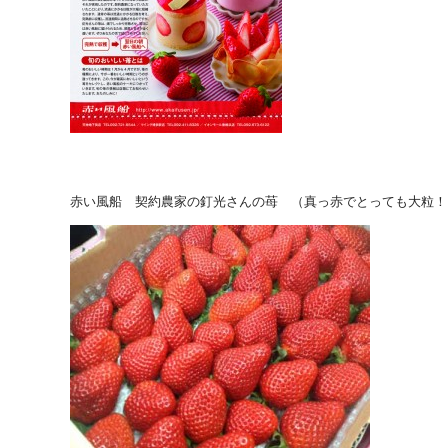
赤い風船 契約農家の釘光さんの苺 （真っ赤でとっても大粒！