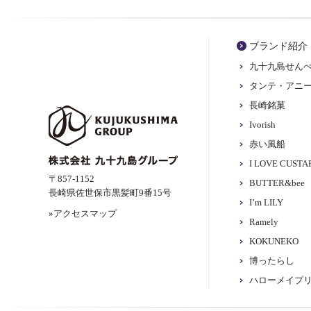
ブランド紹介
九十九島せん
タンテ・アニ
長崎銘菓
Ivorish
赤い風船
I LOVE CUST
〒857-1152
BUTTER&bee
長崎県佐世保市黒髪町9番15号
I’m LILY
»アクセスマップ
Ramely
KOKUNEKO
博ったらし
ハローメイプ