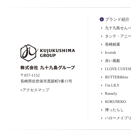
ブランド紹介
九十九島せん
タンテ・アニ
長崎銘菓
Ivorish
赤い風船
I LOVE CUST
〒857-1152
BUTTER&bee
長崎県佐世保市黒髪町9番15号
I’m LILY
»アクセスマップ
Ramely
KOKUNEKO
博ったらし
ハローメイプ