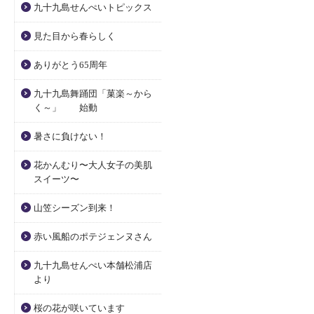
九十九島せんぺいトピックス
見た目から春らしく
ありがとう65周年
九十九島舞踊団「菓楽～から
く～」 始動
暑さに負けない！
花かんむり〜大人女子の美肌
スイーツ〜
山笠シーズン到来！
赤い風船のポテジェンヌさん
九十九島せんぺい本舗松浦店
より
桜の花が咲いています