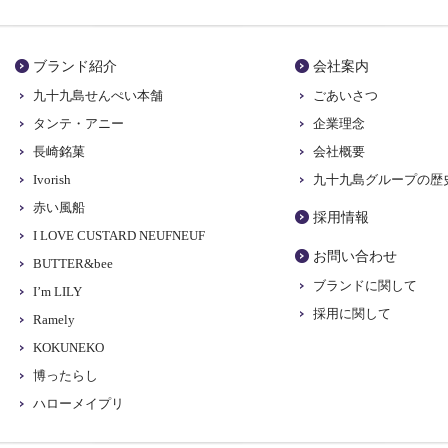
ブランド紹介
会社案内
九十九島せんぺい本舗
ごあいさつ
タンテ・アニー
企業理念
長崎銘菓
会社概要
Ivorish
九十九島グループの歴
赤い風船
採用情報
I LOVE CUSTARD NEUFNEUF
お問い合わせ
BUTTER&bee
ブランドに関して
I’m LILY
採用に関して
Ramely
KOKUNEKO
博ったらし
ハローメイプリ